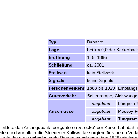
Typ
Bahnhof
Lage
bei km 0,0 der Kerkerbac
Eröffnung
1. 5. 1886
Schließung
ca. 2001
Stellwerk
kein Stellwerk
Signale
keine Signale
Personenverkehr
1888 bis 1929
Empfangs
Güterverkehr
Seitenrampe, Gleiswaage
abgebaut
Lüngen (R
Anschlüsse
abgebaut
Massey-F
abgebaut
Tungsram
, bildete den Anfangspunkt der „unteren Strecke“ der Kerkerbahnbahn
en und vor allem die Steedener Kalkwerke sorgten für starken Verk
urde der stets unbedeutende Personenverkehr schon 1929 wieder a